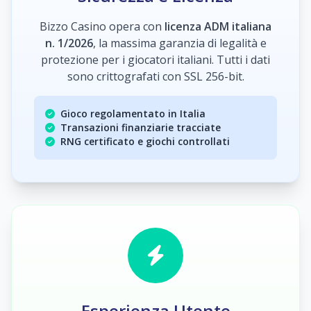
Bizzo Casino opera con
licenza ADM italiana
n. 1/2026
, la massima garanzia di legalità e
protezione per i giocatori italiani. Tutti i dati
sono crittografati con SSL 256-bit.
Gioco regolamentato in Italia
Transazioni finanziarie tracciate
RNG certificato e giochi controllati
Esperienza Utente