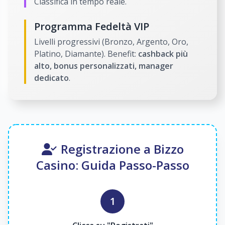
Classifica in tempo reale.
Programma Fedeltà VIP
Livelli progressivi (Bronzo, Argento, Oro,
Platino, Diamante). Benefit:
cashback più
alto, bonus personalizzati, manager
dedicato
.
Registrazione a Bizzo
Casino: Guida Passo-Passo
1