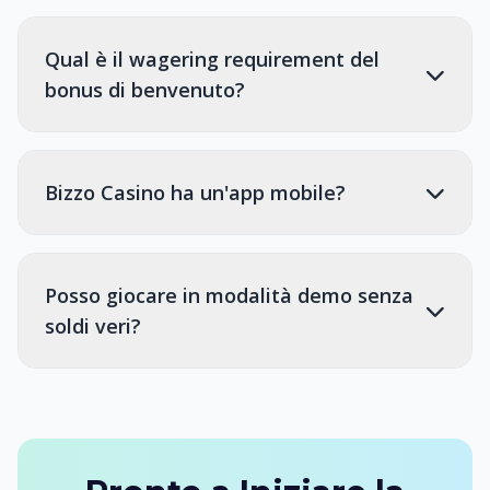
Qual è il wagering requirement del
bonus di benvenuto?
Bizzo Casino ha un'app mobile?
Posso giocare in modalità demo senza
soldi veri?