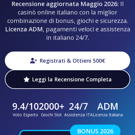
Recensione aggiornata Maggio 2026:
Il
casinò online italiano con la miglior
combinazione di bonus, giochi e sicurezza.
Licenza ADM
, pagamenti veloci e assistenza
in italiano 24/7.
Registrati & Ottieni 500€
Leggi la Recensione Completa
9.4/10
2000+
24/7
ADM
Voto Esperto
Giochi Slot
Assistenza ITA
Licenza Italiana
BONUS 2026