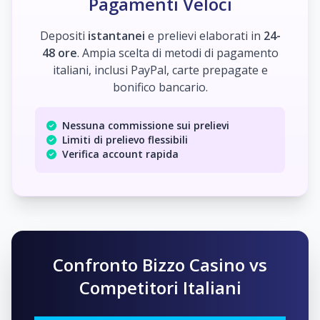
Pagamenti Veloci
Depositi
istantanei
e prelievi elaborati in
24-
48 ore
. Ampia scelta di metodi di pagamento
italiani, inclusi PayPal, carte prepagate e
bonifico bancario.
Nessuna commissione sui prelievi
Limiti di prelievo flessibili
Verifica account rapida
Confronto Bizzo Casino vs
Competitori Italiani