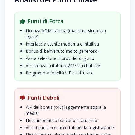
Punti di Forza
Licenza ADM italiana (massima sicurezza
legale)
Interfaccia utente moderna e intuitiva
Bonus di benvenuto molto generoso
Vasta selezione di provider di gioco
Assistenza in italiano 24/7 via chat live
Programma fedeltà VIP strutturato
Punti Deboli
WR del bonus (x40) leggermente sopra la
media
Nessun bonifico bancario istantaneo
Alcuni paesi non accettati per la registrazione
Limitazioni su alcuni giochi con bonus attivo