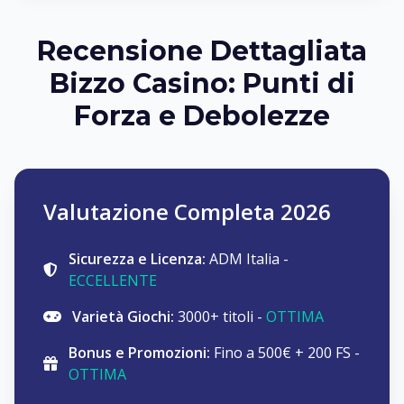
Recensione Dettagliata
Bizzo Casino: Punti di
Forza e Debolezze
Valutazione Completa 2026
Sicurezza e Licenza:
ADM Italia -
ECCELLENTE
Varietà Giochi:
3000+ titoli -
OTTIMA
Bonus e Promozioni:
Fino a 500€ + 200 FS -
OTTIMA