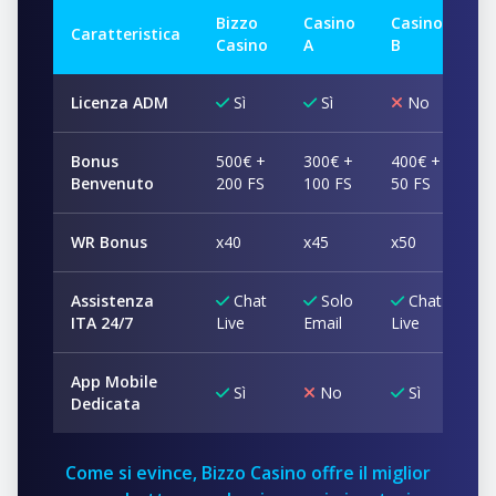
Bizzo
Casino
Casino
Caratteristica
Casino
A
B
Licenza ADM
Sì
Sì
No
Bonus
500€ +
300€ +
400€ +
Benvenuto
200 FS
100 FS
50 FS
WR Bonus
x40
x45
x50
Assistenza
Chat
Solo
Chat
ITA 24/7
Live
Email
Live
App Mobile
Sì
No
Sì
Dedicata
Come si evince, Bizzo Casino offre il miglior