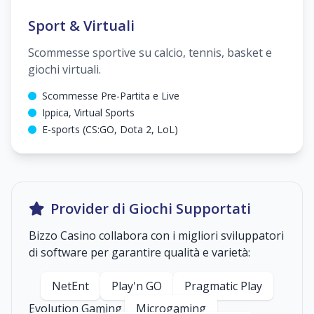
Sport & Virtuali
Scommesse sportive su calcio, tennis, basket e
giochi virtuali.
Scommesse Pre-Partita e Live
Ippica, Virtual Sports
E-sports (CS:GO, Dota 2, LoL)
Provider di Giochi Supportati
Bizzo Casino collabora con i migliori sviluppatori
di software per garantire qualità e varietà:
NetEnt
Play'n GO
Pragmatic Play
Evolution Gaming
Microgaming