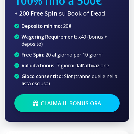
100% fino a 500€
+
200 Free Spin
su Book of Dead
Deposito minimo:
20€
Wagering Requirement:
x40 (bonus +
deposito)
Free Spin:
20 al giorno per 10 giorni
Validità bonus:
7 giorni dall'attivazione
Gioco consentito:
Slot (tranne quelle nella
lista esclusa)
CLAIMA IL BONUS ORA