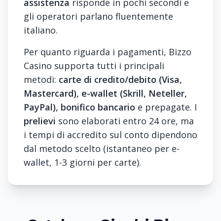
assistenza
risponde in pochi secondi e
gli operatori parlano fluentemente
italiano.
Per quanto riguarda i pagamenti, Bizzo
Casino supporta tutti i principali
metodi:
carte di credito/debito (Visa,
Mastercard), e-wallet (Skrill, Neteller,
PayPal), bonifico bancario
e prepagate. I
prelievi
sono elaborati entro 24 ore, ma
i tempi di accredito sul conto dipendono
dal metodo scelto (istantaneo per e-
wallet, 1-3 giorni per carte).