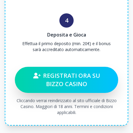
4
Deposita e Gioca
Effettua il primo deposito (min. 20€) e il bonus
sarà accreditato automaticamente.
REGISTRATI ORA SU
BIZZO CASINO
Cliccando verrai reindirizzato al sito ufficiale di Bizzo
Casino. Maggiori di 18 anni. Termini e condizioni
applicabili.