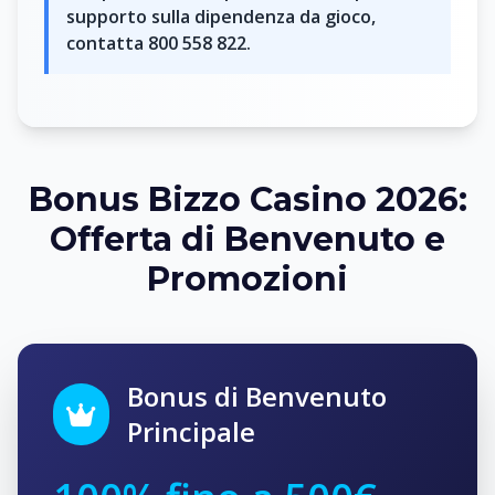
supporto sulla dipendenza da gioco,
contatta
800 558 822
.
Bonus Bizzo Casino 2026:
Offerta di Benvenuto e
Promozioni
Bonus di Benvenuto
Principale