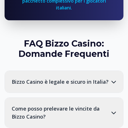
pacchetto complessivo per i giocatori
italiani.
FAQ Bizzo Casino:
Domande Frequenti
Bizzo Casino è legale e sicuro in Italia?
Come posso prelevare le vincite da
Bizzo Casino?